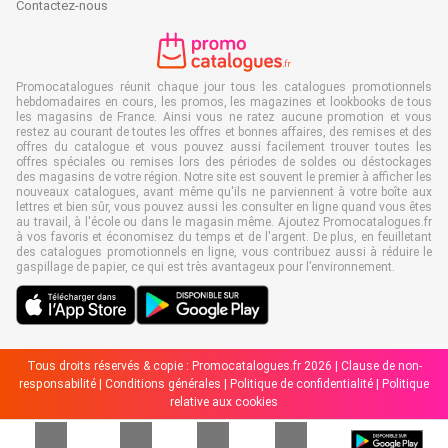
Contactez-nous
Promocatalogues réunit chaque jour tous les catalogues promotionnels
hebdomadaires en cours, les promos, les magazines et lookbooks de tous
les magasins de France. Ainsi vous ne ratez aucune promotion et vous
restez au courant de toutes les offres et bonnes affaires, des remises et des
offres du catalogue et vous pouvez aussi facilement trouver toutes les
offres spéciales ou remises lors des périodes de soldes ou déstockages
des magasins de votre région. Notre site est souvent le premier à afficher les
nouveaux catalogues, avant même qu'ils ne parviennent à votre boîte aux
lettres et bien sûr, vous pouvez aussi les consulter en ligne quand vous êtes
au travail, à l'école ou dans le magasin même. Ajoutez Promocatalogues.fr
à vos favoris et économisez du temps et de l'argent. De plus, en feuilletant
des catalogues promotionnels en ligne, vous contribuez aussi à réduire le
gaspillage de papier, ce qui est très avantageux pour l’environnement.
Tous droits réservés & copie : Promocatalogues.fr 2026 |
Clause de non-
responsabilité
|
Conditions générales
|
Politique de confidentialité
|
Politique
relative aux cookies