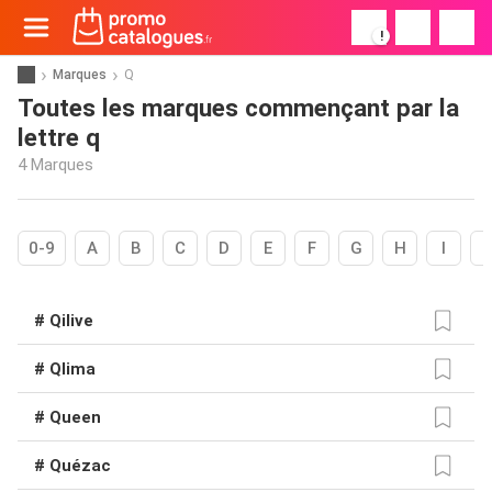
!
Marques
Q
Toutes les marques commençant par la
lettre q
4 Marques
0-9
A
B
C
D
E
F
G
H
I
# Qilive
# Qlima
# Queen
# Quézac