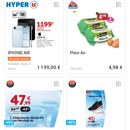
IPHONE AIR
Plein Air
Bientôt valable
Valable dans 4
1 199,00 €
4,98 €
jours
16 jours
-43%
-43%