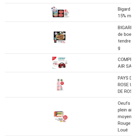
Bigard s
15% mg pl
BIGARD 
de boeuf
tendre pl
g
COMPRE
AIR SANS
PAYS D'
ROSE UN
DE ROSE
Oeufs de
plein air 
moyen IG
Rouge Le
Loué