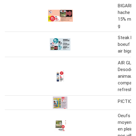
BIGARD 
hache pu
15% mg p
g
Steak ha
boeuf 15
air bigar
AIR GLA
Desodori
animaux 
compagn
refreshin
PICTION
Oeufs ca
moyen/gr
en plein 
nos villa