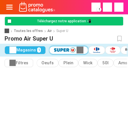
!
Téléchargez notre application 📲
Toutes les offres
Air
Super U
Promo Air Super U
Magasins
1
Filtres
Oeufs
Plein
Wick
50l
Ams