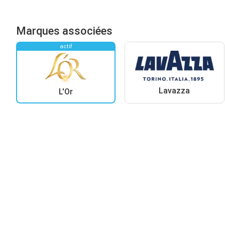
Marques associées
actif
Lavazza
L'Or