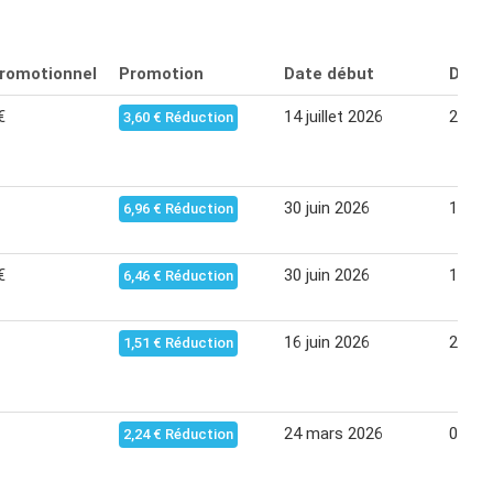
promotionnel
Promotion
Date début
Date 
€
14 juillet 2026
26 jui
3,60 € Réduction
30 juin 2026
12 jui
6,96 € Réduction
€
30 juin 2026
12 jui
6,46 € Réduction
16 juin 2026
28 jui
1,51 € Réduction
24 mars 2026
06 avr
2,24 € Réduction