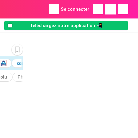
Se connecter
Téléchargez notre application 📲
olu
Philips
Ristretto
Dosettes
Splendente