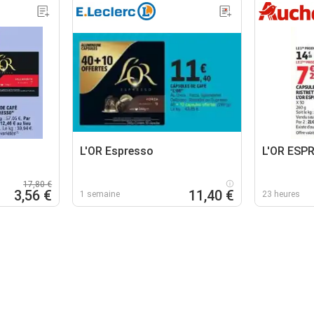
L'OR Espresso
L'OR ESP
17,80 €
3,56 €
11,40 €
1 semaine
23 heures