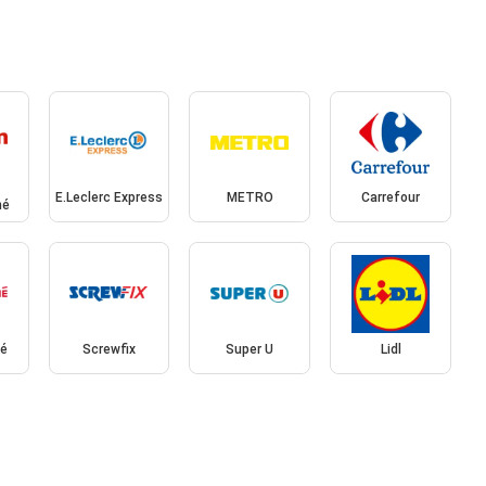
E.Leclerc Express
METRO
Carrefour
hé
hé
Screwfix
Super U
Lidl