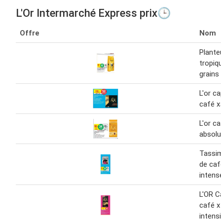
L'Or Intermarché Express prix🕒
Offre
Nom
Plante
tropiq
grains 
L'or c
café x
L'or c
absolu
Tassi
de caf
intens
L'OR C
café x
intens