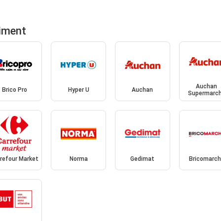
timent
Auchan
Brico Pro
Hyper U
Auchan
Supermarc
refour Market
Norma
Gedimat
Bricomarc