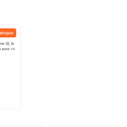
talogue
ne 32, le
 avoir. 👀