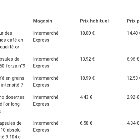
Magasin
Prix habituel
Prix 
ur des
Intermarché
18,00 €
14,40 
ues café en
Express
qualité or
apsules de
Intermarché
13,92 €
6,96 €
50 forza n°9
Express
afé en grains
Intermarché
18,99 €
12,53 
 intensité 7
Express
mo dosettes
Intermarché
4,43 €
2,92 €
é l'or long
Express
e
apsules de
Intermarché
6,58 €
4,34 €
 10 absolu
Express
ité 9 104 g