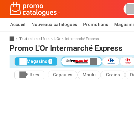
Accueil
Nouveaux catalogues
Promotions
Magasin
Toutes les offres
L'Or
Intermarché Express
Promo L'Or Intermarché Express
Magasins
1
Filtres
Capsules
Moulu
Grains
D