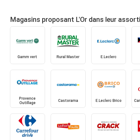
Magasins proposant L'Or dans leur assor
Gamm vert
Rural Master
E.Leclerc
Provence
Castorama
E.Leclerc Brico
Car
Outillage