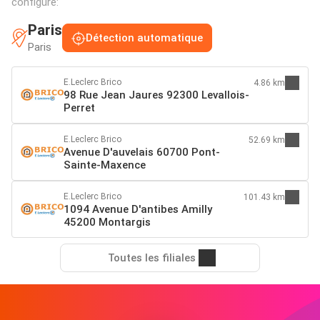
configuré:
Paris
Détection automatique
Paris
E.Leclerc Brico
4.86 km
98 Rue Jean Jaures 92300 Levallois-
Perret
E.Leclerc Brico
52.69 km
Avenue D'auvelais 60700 Pont-
Sainte-Maxence
E.Leclerc Brico
101.43 km
1094 Avenue D'antibes Amilly
45200 Montargis
Toutes les filiales