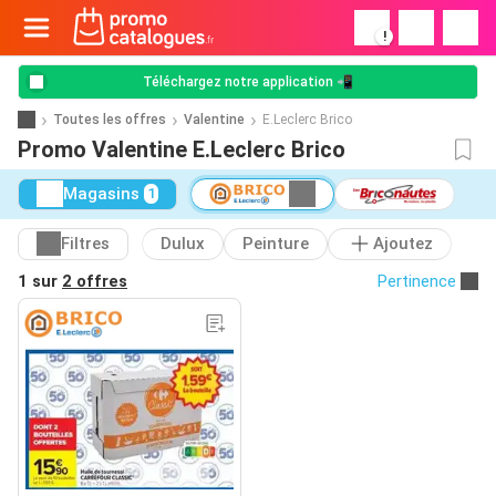
!
Téléchargez notre application 📲
Toutes les offres
Valentine
E.Leclerc Brico
Promo Valentine E.Leclerc Brico
Magasins
1
Filtres
Dulux
Peinture
Ajoutez
1 sur
2 offres
Pertinence