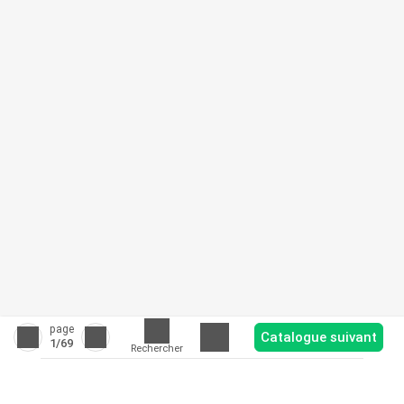
page
Catalogue suivant
1
/69
Rechercher