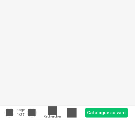
page
Catalogue suivant
1
/37
Rechercher