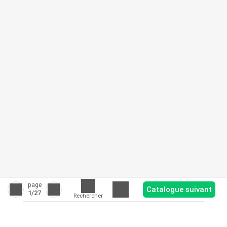
page
Catalogue suivant
1
/27
Rechercher