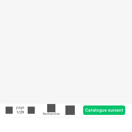
page
Catalogue suivant
1
/29
Rechercher