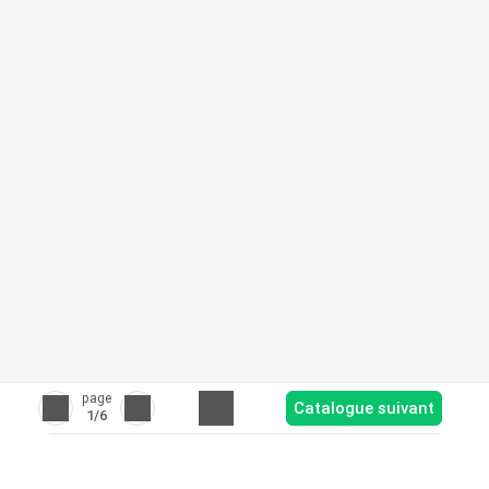
page
Catalogue suivant
1
/6