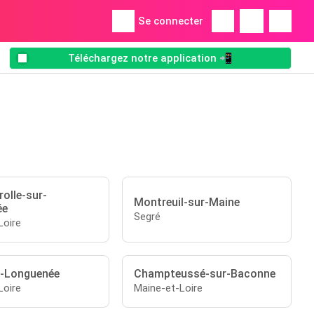
Se connecter
Téléchargez notre application 📲
olle-sur-
Montreuil-sur-Maine
ée
Segré
Loire
r-Longuenée
Champteussé-sur-Baconne
Loire
Maine-et-Loire