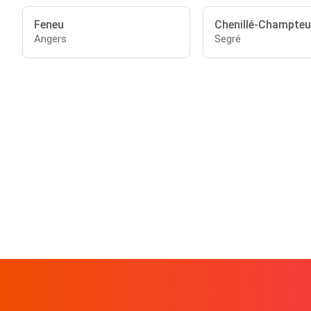
Feneu
Chenillé-Champte
Angers
Segré