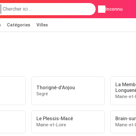
Inconnu
s
Catégories
Villes
La Membr
Thorigné-d'Anjou
Longuen
Segré
Maine-et-
Le Plessis-Macé
Brain-su
Maine-et-Loire
Maine-et-