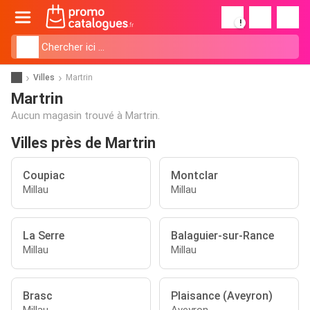
!
Villes
Martrin
Martrin
Aucun magasin trouvé à Martrin.
Villes près de Martrin
Coupiac
Montclar
Millau
Millau
La Serre
Balaguier-sur-Rance
Millau
Millau
Brasc
Plaisance (Aveyron)