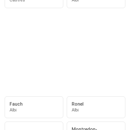
Castres
Albi
Fauch
Ronel
Albi
Albi
Montredon-