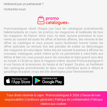
Intéressé par un partenariat ?
Contactez-nous
Promocatalogues réunit chaque jour tous les catalogues promotionnels
hebdomadaires en cours, les promos, les magazines et lookbooks de tous
les magasins de France. Ainsi vous ne ratez aucune promotion et vous
restez au courant de toutes les offres et bonnes affaires, des remises et des
offres du catalogue et vous pouvez aussi facilement trouver toutes les
offres spéciales ou remises lors des périodes de soldes ou déstockages
des magasins de votre région. Notre site est souvent le premier à afficher les
nouveaux catalogues, avant même qu'ils ne parviennent à votre boîte aux
lettres et bien sûr, vous pouvez aussi les consulter en ligne quand vous êtes
au travail, à l'école ou dans le magasin même. Ajoutez Promocatalogues.fr
à vos favoris et économisez du temps et de l'argent. De plus, en feuilletant
des catalogues promotionnels en ligne, vous contribuez aussi à réduire le
gaspillage de papier, ce qui est très avantageux pour l’environnement.
Tous droits réservés & copie : Promocatalogues.fr 2026 |
Clause de non-
responsabilité
|
Conditions générales
|
Politique de confidentialité
|
Politique
relative aux cookies