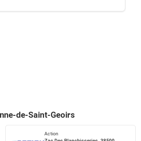
enne-de-Saint-Geoirs
Action
Zac Des Blanchisseries, 38500