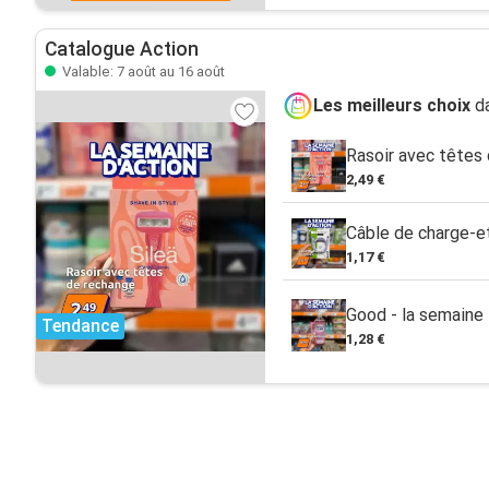
Catalogue Action
Valable: 7 août au 16 août
Les meilleurs choix
da
Rasoir avec têtes
2,49 €
Câble de charge-e
1,17 €
Good - la semaine
Tendance
1,28 €