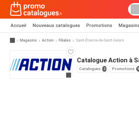
Accueil
Nouveaux catalogues
Promotions
Magasin
Magasins
Action
Filiales
Saint-Étienne-de-Saint-Geoirs
Catalogue Action à S
Catalogues
3
Promotions
Allez au site web