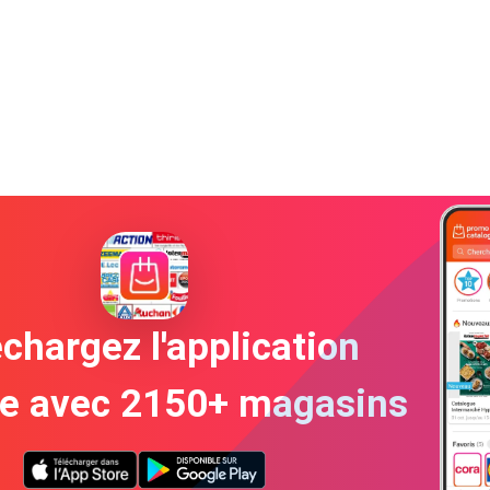
chargez l'application
te avec 2150+ magasins