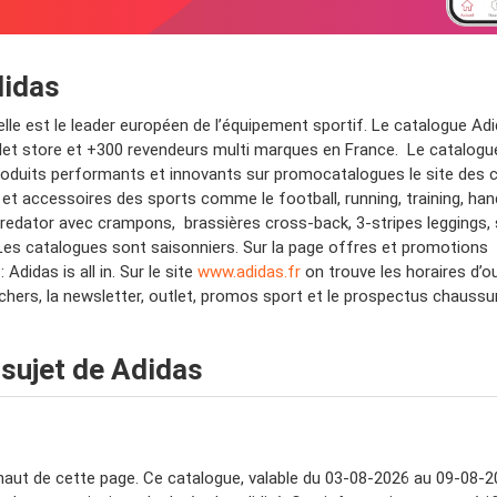
didas
lle est le leader européen de l’équipement sportif. Le catalogue Ad
et store et +300 revendeurs multi marques en France. Le catalogue
uits performants et innovants sur promocatalogues le site des ca
 accessoires des sports comme le football, running, training, hand
 Predator avec crampons, brassières cross-back, 3-stripes leggings, 
Les catalogues sont saisonniers. Sur la page offres et promotions A
idas is all in. Sur le site
www.adidas.fr
on trouve les horaires d’o
 chers, la newsletter, outlet, promos sport et le prospectus chaussu
sujet de Adidas
aut de cette page. Ce catalogue, valable du 03-08-2026 au 09-08-2