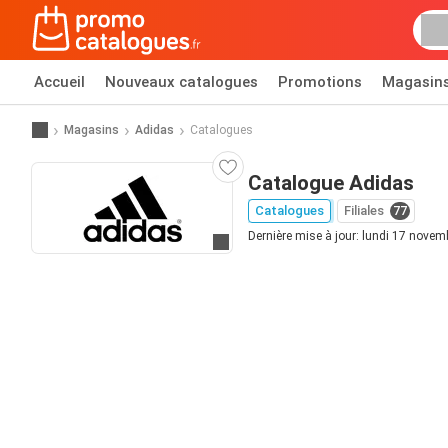
Accueil
Nouveaux catalogues
Promotions
Magasin
Magasins
Adidas
Catalogues
Catalogue Adidas
Catalogues
Filiales
77
Dernière mise à jour: lundi 17 nove
Allez au site web