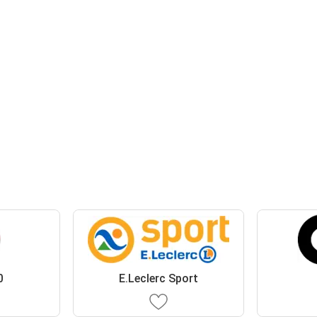
0
E.Leclerc Sport