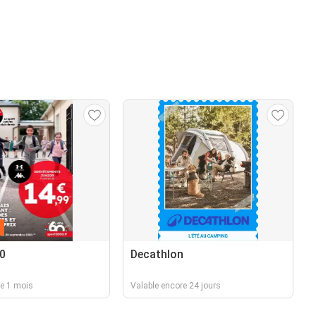
n
0
Decathlon
re 1 mois
Valable encore 24 jours