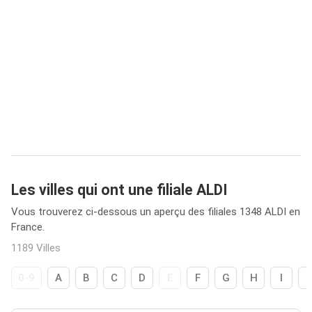
Les villes qui ont une filiale ALDI
Vous trouverez ci-dessous un aperçu des filiales 1348 ALDI en
France.
1189 Villes
0-9
A
B
C
D
E
F
G
H
I