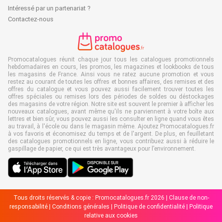
Intéressé par un partenariat ?
Contactez-nous
Promocatalogues réunit chaque jour tous les catalogues promotionnels
hebdomadaires en cours, les promos, les magazines et lookbooks de tous
les magasins de France. Ainsi vous ne ratez aucune promotion et vous
restez au courant de toutes les offres et bonnes affaires, des remises et des
offres du catalogue et vous pouvez aussi facilement trouver toutes les
offres spéciales ou remises lors des périodes de soldes ou déstockages
des magasins de votre région. Notre site est souvent le premier à afficher les
nouveaux catalogues, avant même qu'ils ne parviennent à votre boîte aux
lettres et bien sûr, vous pouvez aussi les consulter en ligne quand vous êtes
au travail, à l'école ou dans le magasin même. Ajoutez Promocatalogues.fr
à vos favoris et économisez du temps et de l'argent. De plus, en feuilletant
des catalogues promotionnels en ligne, vous contribuez aussi à réduire le
gaspillage de papier, ce qui est très avantageux pour l’environnement.
Tous droits réservés & copie : Promocatalogues.fr 2026 |
Clause de non-
responsabilité
|
Conditions générales
|
Politique de confidentialité
|
Politique
relative aux cookies