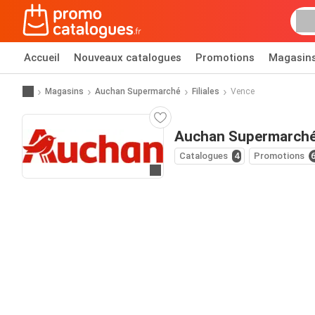
Accueil
Nouveaux catalogues
Promotions
Magasin
Magasins
Auchan Supermarché
Filiales
Vence
Auchan Supermarché
Catalogues
4
Promotions
Allez au site web