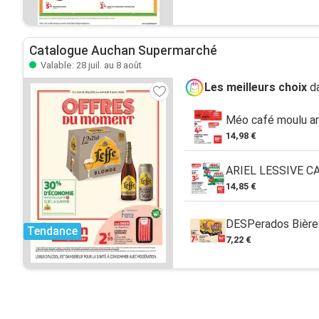
Catalogue Auchan Supermarché
Valable: 28 juil. au 8 août
Les meilleurs choix
da
Méo café moulu a
14,98 €
ARIEL LESSIVE CA
14,85 €
DESPerados Bière
Tendance
7,22 €