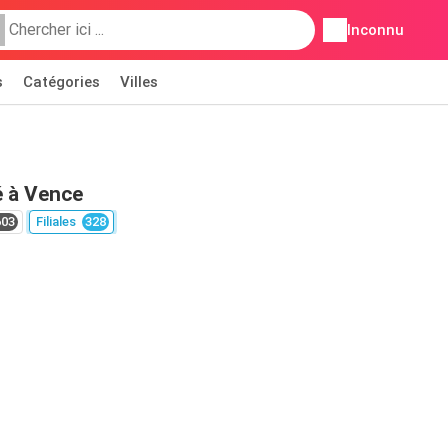
Inconnu
s
Catégories
Villes
 à Vence
603
Filiales
328