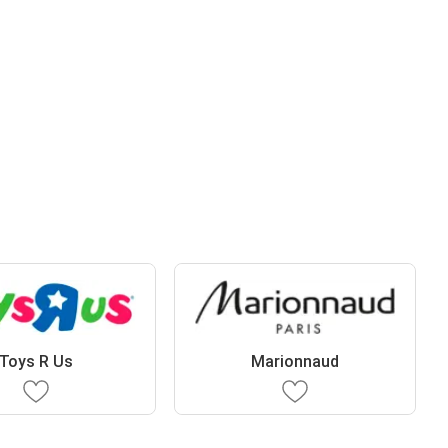
Toys R Us
Marionnaud