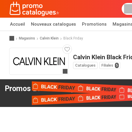
Accueil
Nouveaux catalogues
Promotions
Magasin
Magasins
Calvin Klein
Black Friday
Calvin Klein Black Fri
Catalogues
Filiales
5
Allez au site web
Promos Black Friday
de Calvin Klein