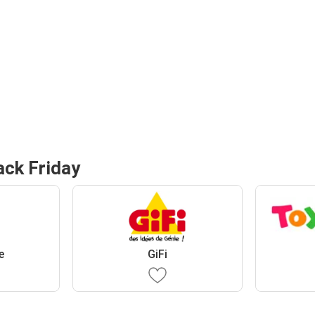
ack Friday
e
GiFi