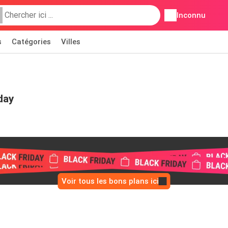
Inconnu
s
Catégories
Villes
day
Voir tous les bons plans ici