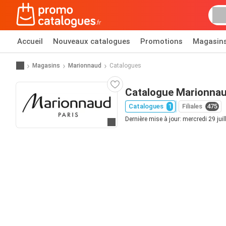
Accueil
Nouveaux catalogues
Promotions
Magasin
Magasins
Marionnaud
Catalogues
Catalogue Marionna
Catalogues
1
Filiales
475
Dernière mise à jour: mercredi 29 juil
Allez au site web