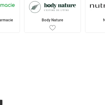
armacie
Body Nature
N