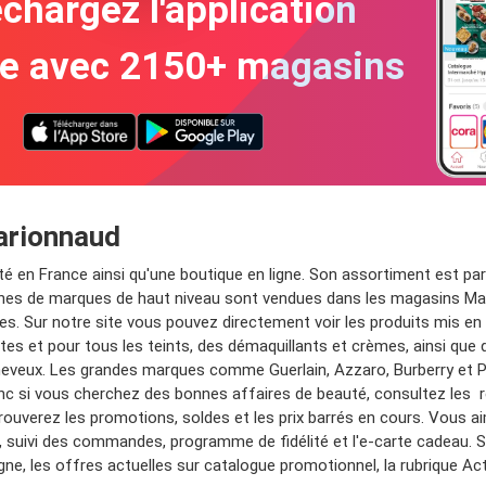
chargez l'application
te avec 2150+ magasins
arionnaud
té en France ainsi qu'une boutique en ligne. Son assortiment est pa
ines de marques de haut niveau sont vendues dans les magasins Mar
. Sur notre site vous pouvez directement voir les produits mis en
es et pour tous les teints, des démaquillants et crèmes, ainsi que 
eveux. Les grandes marques comme Guerlain, Azzaro, Burberry et P
nc si vous cherchez des bonnes affaires de beauté, consultez les r
 trouverez les promotions, soldes et les prix barrés en cours. Vous a
on, suivi des commandes, programme de fidélité et l'e-carte cadeau. S
ne, les offres actuelles sur catalogue promotionnel, la rubrique Act