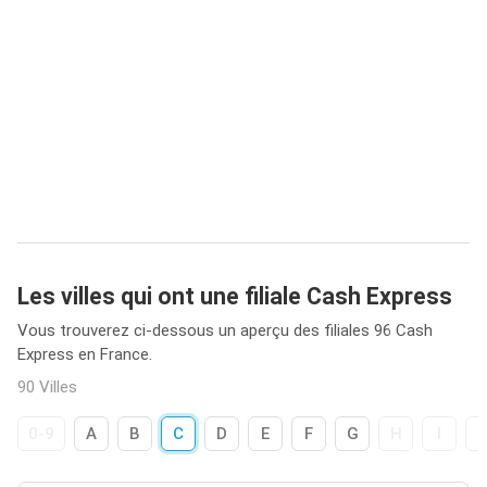
Les villes qui ont une filiale Cash Express
Vous trouverez ci-dessous un aperçu des filiales 96 Cash
Express en France.
90 Villes
0-9
A
B
C
D
E
F
G
H
I