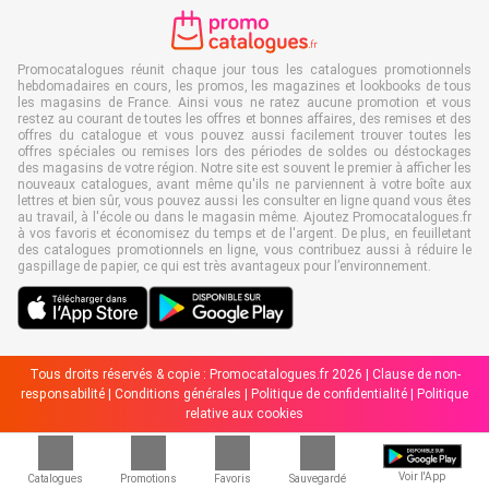
Promocatalogues réunit chaque jour tous les catalogues promotionnels
hebdomadaires en cours, les promos, les magazines et lookbooks de tous
les magasins de France. Ainsi vous ne ratez aucune promotion et vous
restez au courant de toutes les offres et bonnes affaires, des remises et des
offres du catalogue et vous pouvez aussi facilement trouver toutes les
offres spéciales ou remises lors des périodes de soldes ou déstockages
des magasins de votre région. Notre site est souvent le premier à afficher les
nouveaux catalogues, avant même qu'ils ne parviennent à votre boîte aux
lettres et bien sûr, vous pouvez aussi les consulter en ligne quand vous êtes
au travail, à l'école ou dans le magasin même. Ajoutez Promocatalogues.fr
à vos favoris et économisez du temps et de l'argent. De plus, en feuilletant
des catalogues promotionnels en ligne, vous contribuez aussi à réduire le
gaspillage de papier, ce qui est très avantageux pour l’environnement.
Tous droits réservés & copie : Promocatalogues.fr 2026 |
Clause de non-
responsabilité
|
Conditions générales
|
Politique de confidentialité
|
Politique
relative aux cookies
Voir l'App
Catalogues
Promotions
Favoris
Sauvegardé