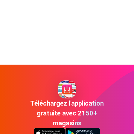
Téléchargez l'application
gratuite avec 2150+
magasins