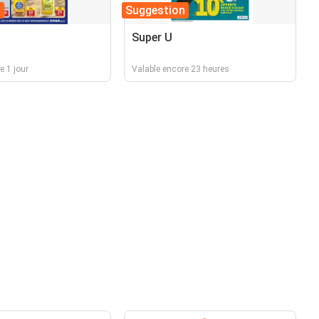
n
Suggestion
Super U
e 1 jour
Valable encore 23 heures