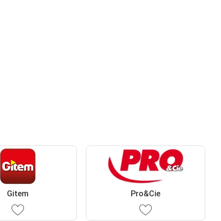
Gitem
Pro&Cie