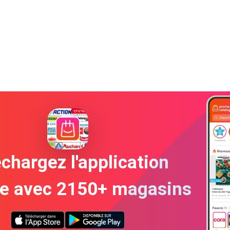
chargez l'application
te avec 2150+ magasins