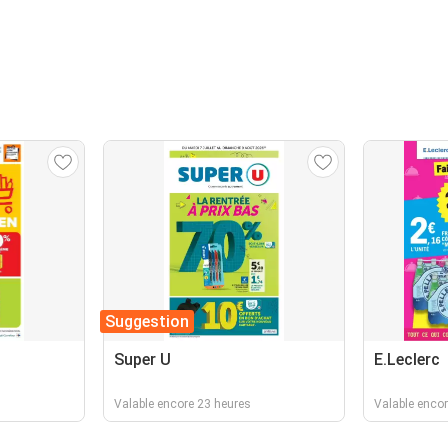
Suggestion
Super U
E.Leclerc
Valable encore 23 heures
Valable encor