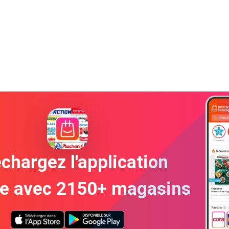
chargez l'application
te avec 2150+ magasins