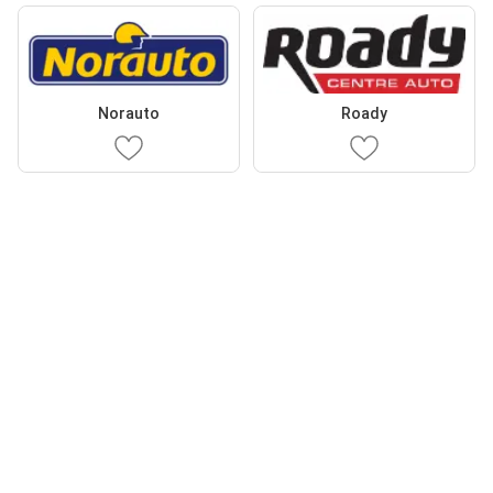
Norauto
Roady