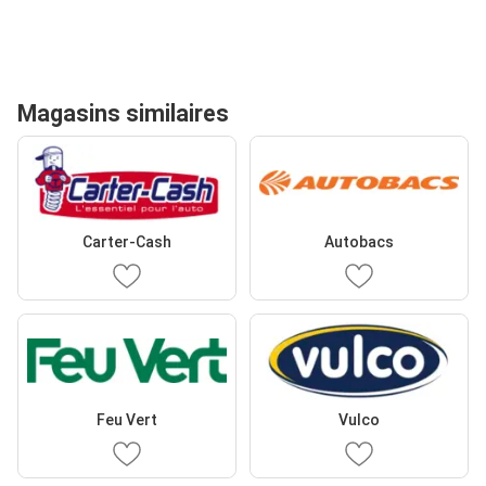
Magasins similaires
Carter-Cash
Autobacs
Feu Vert
Vulco