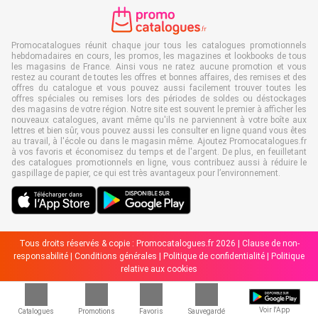
Promocatalogues réunit chaque jour tous les catalogues promotionnels
hebdomadaires en cours, les promos, les magazines et lookbooks de tous
les magasins de France. Ainsi vous ne ratez aucune promotion et vous
restez au courant de toutes les offres et bonnes affaires, des remises et des
offres du catalogue et vous pouvez aussi facilement trouver toutes les
offres spéciales ou remises lors des périodes de soldes ou déstockages
des magasins de votre région. Notre site est souvent le premier à afficher les
nouveaux catalogues, avant même qu'ils ne parviennent à votre boîte aux
lettres et bien sûr, vous pouvez aussi les consulter en ligne quand vous êtes
au travail, à l'école ou dans le magasin même. Ajoutez Promocatalogues.fr
à vos favoris et économisez du temps et de l'argent. De plus, en feuilletant
des catalogues promotionnels en ligne, vous contribuez aussi à réduire le
gaspillage de papier, ce qui est très avantageux pour l’environnement.
Tous droits réservés & copie : Promocatalogues.fr 2026 |
Clause de non-
responsabilité
|
Conditions générales
|
Politique de confidentialité
|
Politique
relative aux cookies
Voir l'App
Catalogues
Promotions
Favoris
Sauvegardé