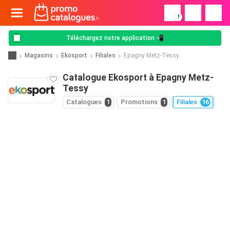
!
Téléchargez notre application 📲
Magasins
Ekosport
Filiales
Epagny Metz-Tessy
Catalogue Ekosport à Epagny Metz-
Tessy
Catalogues
1
Promotions
1
Filiales
16