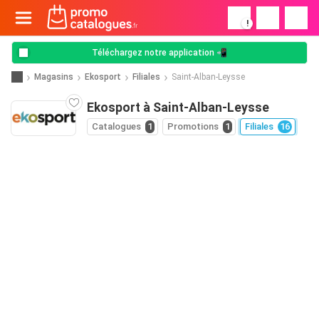
!
Téléchargez notre application 📲
Magasins
Ekosport
Filiales
Saint-Alban-Leysse
Ekosport à Saint-Alban-Leysse
Catalogues
1
Promotions
1
Filiales
16