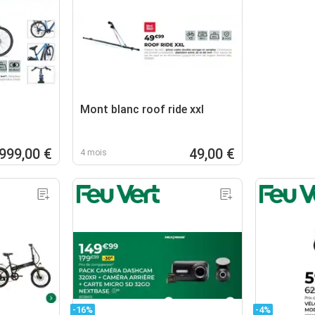
Mont blanc roof ride xxl
999,00 €
49,00 €
4 mois
-16%
-4%