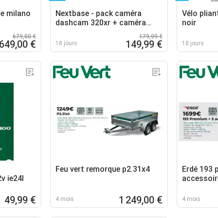
ue milano
Nextbase - pack caméra
Vélo plia
dashcam 320xr + caméra
noir
arrière + carte micro sd 32go
679,00 €
179,99 €
649,00 €
149,99 €
18 jours
18 jours
Feu vert remorque p2.31x4
Erdé 193 
v ie24l
accessoir
49,99 €
1 249,00 €
4 mois
4 mois