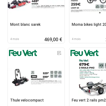
Mont blanc sarek
Moma bikes light 20
469,00 €
4 mois
4 mois
Thule velocompact
Feu vert 2 rails pm2