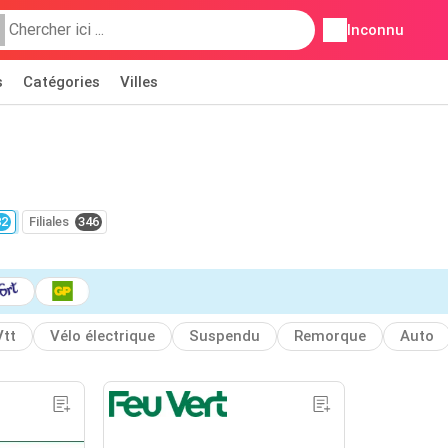
Inconnu
s
Catégories
Villes
82
Filiales
346
Vtt
Vélo électrique
Suspendu
Remorque
Auto