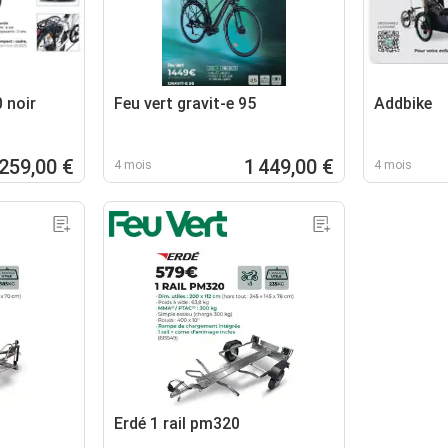
 noir
Feu vert gravit-e 95
Addbike
259,00 €
1 449,00 €
4 mois
4 mois
Erdé 1 rail pm320