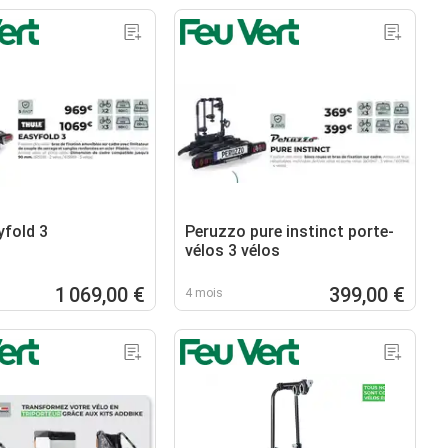
yfold 3
Peruzzo pure instinct porte-
vélos 3 vélos
1 069,00 €
399,00 €
4 mois