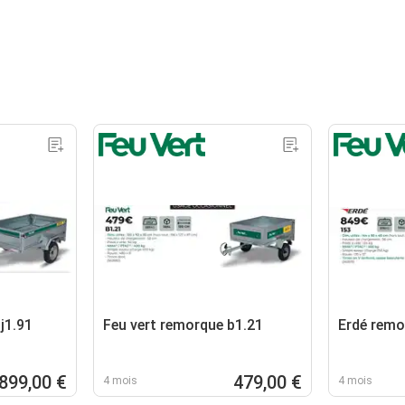
j1.91
Feu vert remorque b1.21
Erdé remo
899,00 €
479,00 €
4 mois
4 mois