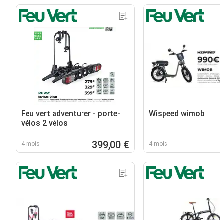
Feu vert adventurer - porte-
Wispeed wimob
vélos 2 vélos
399,00 €
4 mois
4 mois