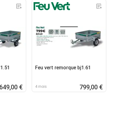
b1.51
Feu vert remorque bj1.61
649,00 €
799,00 €
4 mois