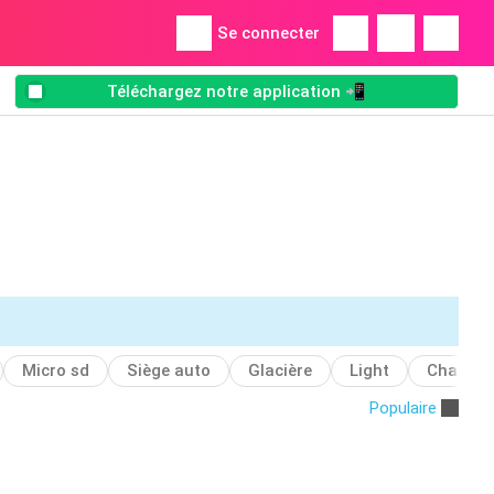
Se connecter
Téléchargez notre application 📲
Micro sd
Siège auto
Glacière
Light
Chassis
Populaire