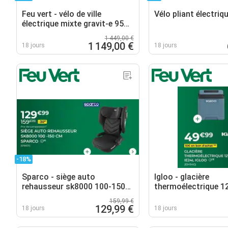
Feu vert - vélo de ville
Vélo pliant électriq
électrique mixte gravit-e 95
bronze
1 449,00 €
1 149,00 €
18 jours
18 jours
-18%
Sparco - siège auto
Igloo - glacière
rehausseur sk8000 100-150
thermoélectrique 12
cm
159,99 €
129,99 €
18 jours
18 jours