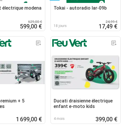
nt électrique modena
Tokai - autoradio lar-09b
629,00 €
24,99 €
599,00 €
17,49 €
18 jours
premium + 5
Ducati draisienne électrique
es
enfant e-moto kids
1 699,00 €
399,00 €
4 mois