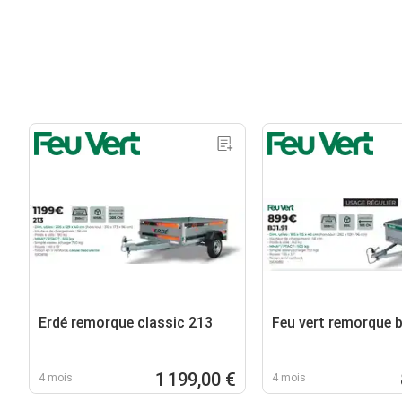
Erdé remorque classic 213
Feu vert remorque b
1 199,00 €
4 mois
4 mois