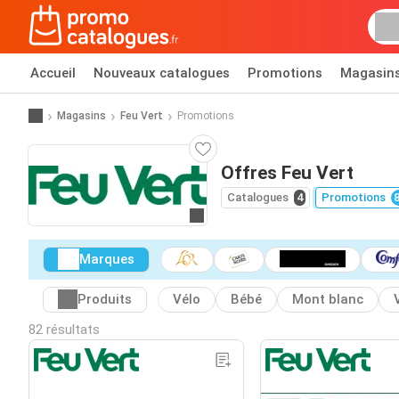
Accueil
Nouveaux catalogues
Promotions
Magasin
Magasins
Feu Vert
Promotions
Offres Feu Vert
Catalogues
4
Promotions
Allez au site web
Marques
Produits
Vélo
Bébé
Mont blanc
82 résultats