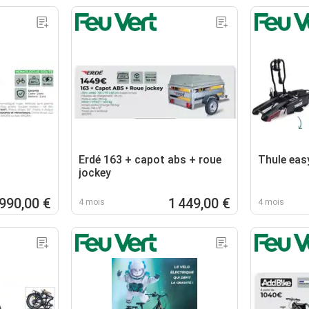
Erdé 163 + capot abs + roue
Thule eas
jockey
990,00 €
1 449,00 €
4 mois
4 mois