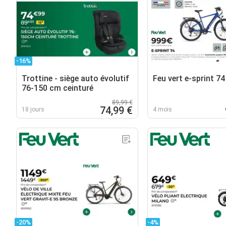
-16%
Trottine - siège auto évolutif
Feu vert e-sprint 74
76-150 cm ceinturé
89,99 €
74,99 €
18 jours
4 mois
-20%
-4%