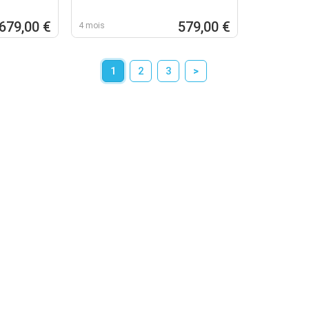
679,00 €
579,00 €
4 mois
1
2
3
>