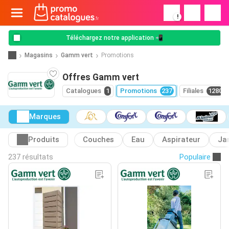
!
Téléchargez notre application 📲
Magasins
Gamm vert
Promotions
Offres Gamm vert
Catalogues
1
Promotions
237
Filiales
1280
Marques
Produits
Couches
Eau
Aspirateur
Ja
237 résultats
Populaire