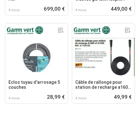
699,00 €
449,00 €
4 mois
4 mois
Ecloz tuyau d'arrosage 5
Câble de rallonge pour
couches
station de recharge a1600
et 01200 réf. 21165135
28,99 €
49,99 €
4 mois
4 mois