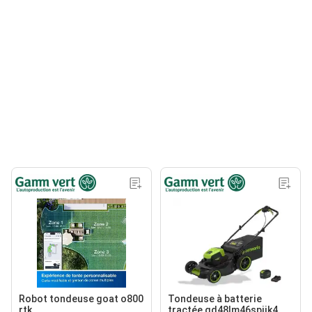
Robot tondeuse goat o800
Tondeuse à batterie
rtk
tractée gd48lm46spiik4