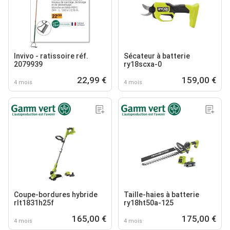
Invivo - ratissoire réf.
Sécateur à batterie
2079939
ry18scxa-0
22,99 €
159,00 €
4 mois
4 mois
Coupe-bordures hybride
Taille-haies à batterie
rlt1831h25f
ry18ht50a-125
165,00 €
175,00 €
4 mois
4 mois