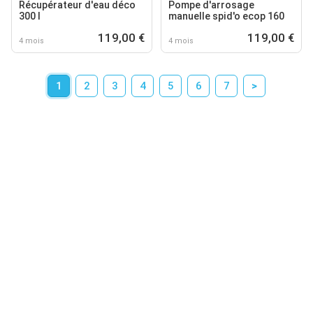
Récupérateur d'eau déco
Pompe d'arrosage
300 l
manuelle spid'o ecop 160
119,00 €
119,00 €
4 mois
4 mois
1
2
3
4
5
6
7
>