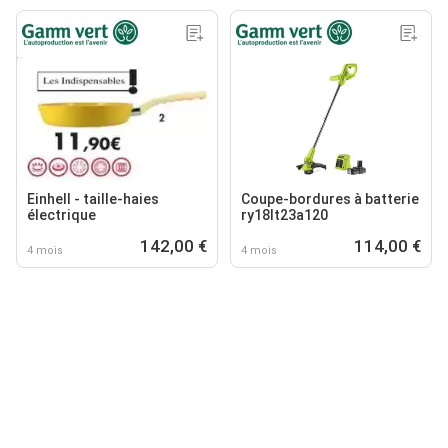
Einhell - taille-haies
Coupe-bordures à batterie
électrique
ry18lt23a120
142,00 €
114,00 €
4 mois
4 mois