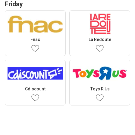
Friday
Fnac
La Redoute
Cdiscount
Toys R Us