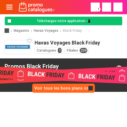
!
Téléchargez notre application 📲
Magasins
Havas Voyages
Black Friday
Havas Voyages Black Friday
Catalogues
1
Filiales
239
Promos Black Friday
de Havas Voyages
Voir tous les bons plans ici