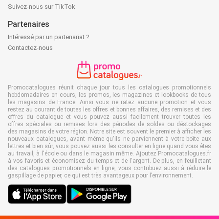
Suivez-nous sur TikTok
Partenaires
Intéressé par un partenariat ?
Contactez-nous
Promocatalogues réunit chaque jour tous les catalogues promotionnels
hebdomadaires en cours, les promos, les magazines et lookbooks de tous
les magasins de France. Ainsi vous ne ratez aucune promotion et vous
restez au courant de toutes les offres et bonnes affaires, des remises et des
offres du catalogue et vous pouvez aussi facilement trouver toutes les
offres spéciales ou remises lors des périodes de soldes ou déstockages
des magasins de votre région. Notre site est souvent le premier à afficher les
nouveaux catalogues, avant même qu'ils ne parviennent à votre boîte aux
lettres et bien sûr, vous pouvez aussi les consulter en ligne quand vous êtes
au travail, à l'école ou dans le magasin même. Ajoutez Promocatalogues.fr
à vos favoris et économisez du temps et de l'argent. De plus, en feuilletant
des catalogues promotionnels en ligne, vous contribuez aussi à réduire le
gaspillage de papier, ce qui est très avantageux pour l’environnement.