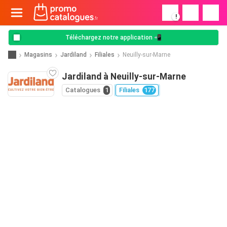
!
Téléchargez notre application 📲
Magasins
Jardiland
Filiales
Neuilly-sur-Marne
Jardiland à Neuilly-sur-Marne
Catalogues
1
Filiales
177