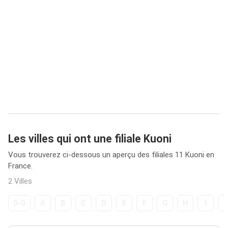
Les villes qui ont une filiale Kuoni
Vous trouverez ci-dessous un aperçu des filiales 11 Kuoni en
France.
2 Villes
0-9
A
B
C
D
E
F
G
H
I