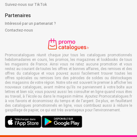
Suivez-nous sur TikTok
Partenaires
Intéressé par un partenariat ?
Contactez-nous
Promocatalogues réunit chaque jour tous les catalogues promotionnels
hebdomadaires en cours, les promos, les magazines et lookbooks de tous
les magasins de France. Ainsi vous ne ratez aucune promotion et vous
restez au courant de toutes les offres et bonnes affaires, des remises et des
offres du catalogue et vous pouvez aussi facilement trouver toutes les
offres spéciales ou remises lors des périodes de soldes ou déstockages
des magasins de votre région. Notre site est souvent le premier à afficher les
nouveaux catalogues, avant même qu'ils ne parviennent à votre boîte aux
lettres et bien sûr, vous pouvez aussi les consulter en ligne quand vous êtes
au travail, à l'école ou dans le magasin même. Ajoutez Promocatalogues.fr
à vos favoris et économisez du temps et de l'argent. De plus, en feuilletant
des catalogues promotionnels en ligne, vous contribuez aussi à réduire le
gaspillage de papier, ce qui est très avantageux pour l’environnement.