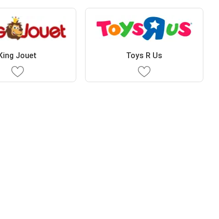
King Jouet
Toys R Us