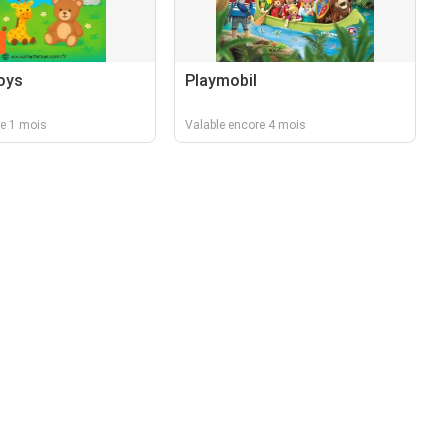
n
oys
Playmobil
re 1 mois
Valable encore 4 mois