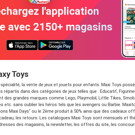
chargez l'application
te avec 2150+ magasins
axy Toys
sa spécialité, la vente de jeux et jouets pour enfants. Maxi Toys p
 répartis dans des catégories de jeux telles que : Educatif, Figurine
t des grandes marques comme Lego, Playmobil, Little Tikes, Smoby, F
es etc. sans oublier les héros tels que les avengers ou Barbie. Maxit
ctions Maxi Days" ou le 2ème produit à 50% ainsi que des cadeaux of
e cadeau, les retours. Les catalogues Maxi Toys sont mensuels et thé
adresses des magasins, la newsletter, les offres du site, les conco