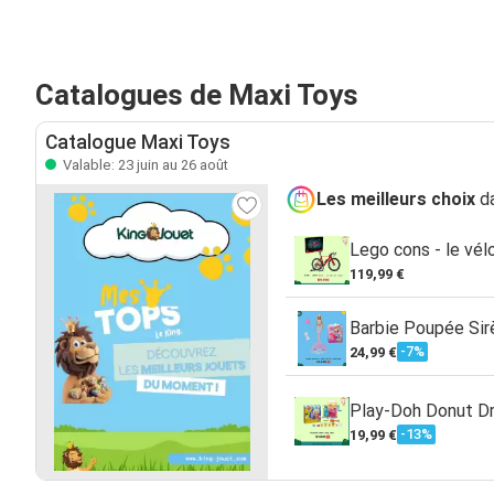
Catalogues de Maxi Toys
Catalogue Maxi Toys
Valable: 23 juin au 26 août
Les meilleurs choix
da
Lego cons - le vél
119,99 €
Barbie Poupée Sir
-7%
24,99 €
Play-Doh Donut D
-13%
19,99 €