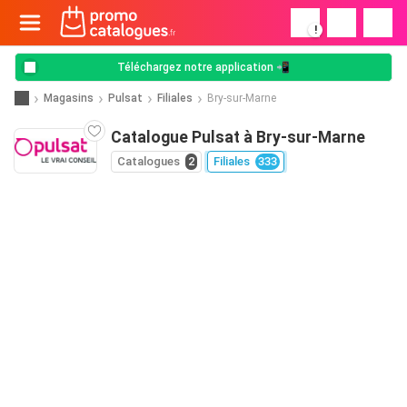
!
Téléchargez notre application 📲
Magasins
Pulsat
Filiales
Bry-sur-Marne
Catalogue Pulsat à Bry-sur-Marne
Catalogues
2
Filiales
333