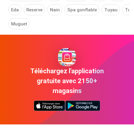
Eda
Reserve
Nain
Spa gonflable
Tuyau
Tut
Muguet
Téléchargez l'application
gratuite avec 2150+
magasins