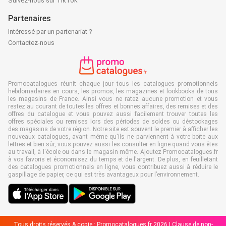
Suivez-nous sur TikTok
Partenaires
Intéressé par un partenariat ?
Contactez-nous
Promocatalogues réunit chaque jour tous les catalogues promotionnels
hebdomadaires en cours, les promos, les magazines et lookbooks de tous
les magasins de France. Ainsi vous ne ratez aucune promotion et vous
restez au courant de toutes les offres et bonnes affaires, des remises et des
offres du catalogue et vous pouvez aussi facilement trouver toutes les
offres spéciales ou remises lors des périodes de soldes ou déstockages
des magasins de votre région. Notre site est souvent le premier à afficher les
nouveaux catalogues, avant même qu'ils ne parviennent à votre boîte aux
lettres et bien sûr, vous pouvez aussi les consulter en ligne quand vous êtes
au travail, à l'école ou dans le magasin même. Ajoutez Promocatalogues.fr
à vos favoris et économisez du temps et de l'argent. De plus, en feuilletant
des catalogues promotionnels en ligne, vous contribuez aussi à réduire le
gaspillage de papier, ce qui est très avantageux pour l’environnement.
Tous droits réservés & copie : Promocatalogues.fr 2026 |
Clause de non-