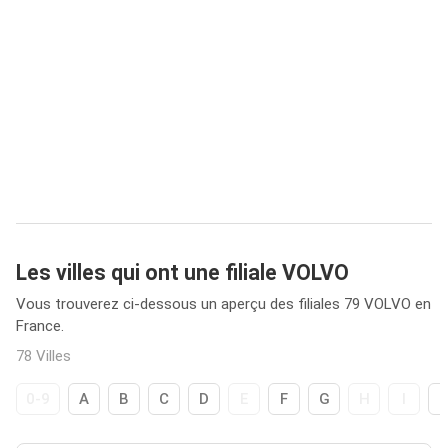
Les villes qui ont une filiale VOLVO
Vous trouverez ci-dessous un aperçu des filiales 79 VOLVO en
France.
78 Villes
0-9
A
B
C
D
E
F
G
H
I