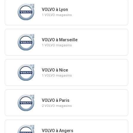
VOLVO à Lyon
1 VOLVO magasins
VOLVO à Marseille
1 VOLVO magasins
VOLVO à Nice
1 VOLVO magasins
VOLVO à Paris
2 VOLVO magasins
VOLVO à Angers