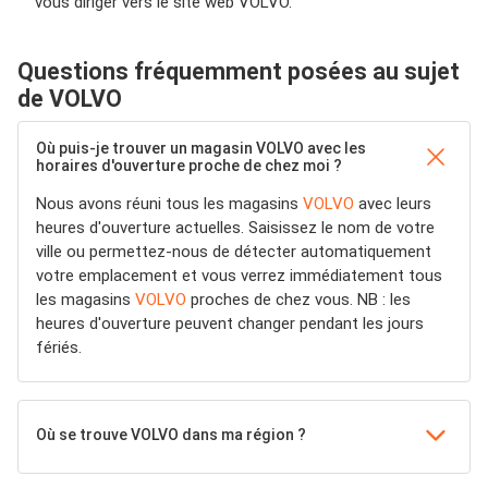
vous diriger vers le site web VOLVO.
Questions fréquemment posées au sujet
de VOLVO
Où puis-je trouver un magasin VOLVO avec les
horaires d'ouverture proche de chez moi ?
Nous avons réuni tous les magasins
VOLVO
avec leurs
heures d'ouverture actuelles. Saisissez le nom de votre
ville ou permettez-nous de détecter automatiquement
votre emplacement et vous verrez immédiatement tous
les magasins
VOLVO
proches de chez vous. NB : les
heures d'ouverture peuvent changer pendant les jours
fériés.
Où se trouve VOLVO dans ma région ?