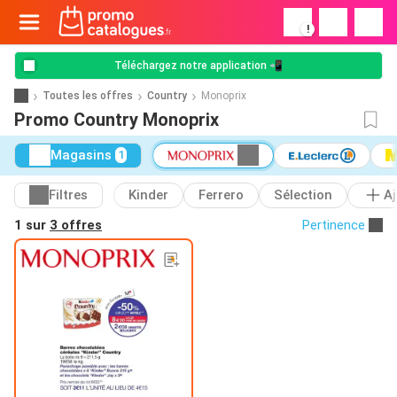
!
Téléchargez notre application 📲
Toutes les offres
Country
Monoprix
Promo Country Monoprix
Magasins
1
Filtres
Kinder
Ferrero
Sélection
A
1 sur
3 offres
Pertinence