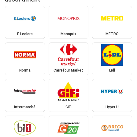
E.Leclerc
Monoprix
METRO
Norma
Carrefour Market
Lidl
Intermarché
GiFi
Hyper U