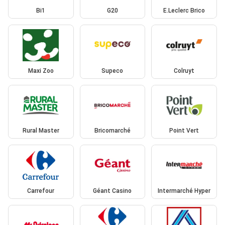
Bi1
G20
E.Leclerc Brico
Maxi Zoo
Supeco
Colruyt
Rural Master
Bricomarché
Point Vert
Carrefour
Géant Casino
Intermarché Hyper