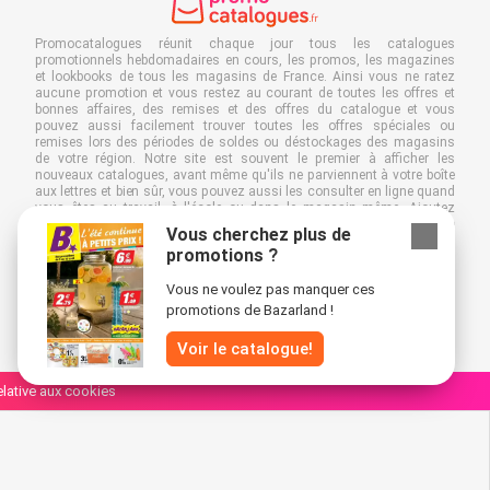
Promocatalogues réunit chaque jour tous les catalogues
promotionnels hebdomadaires en cours, les promos, les magazines
et lookbooks de tous les magasins de France. Ainsi vous ne ratez
aucune promotion et vous restez au courant de toutes les offres et
bonnes affaires, des remises et des offres du catalogue et vous
pouvez aussi facilement trouver toutes les offres spéciales ou
remises lors des périodes de soldes ou déstockages des magasins
de votre région. Notre site est souvent le premier à afficher les
nouveaux catalogues, avant même qu'ils ne parviennent à votre boîte
aux lettres et bien sûr, vous pouvez aussi les consulter en ligne quand
vous êtes au travail, à l'école ou dans le magasin même. Ajoutez
Promocatalogues.fr à vos favoris et économisez du temps et de
Vous cherchez plus de
l'argent. De plus, en feuilletant des catalogues promotionnels en ligne,
promotions ?
vous contribuez aussi à réduire le gaspillage de papier, ce qui est très
avantageux pour l’environnement.
Vous ne voulez pas manquer ces
promotions de Bazarland !
Voir le catalogue!
relative aux cookies