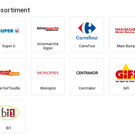
ssortiment
Intermarché
Super U
Carrefour
Maxi Baza
Hyper
a Foir'Fouille
Monoprix
Centrakor
GiFi
Bi1