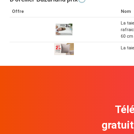
Offre
Nom
La taie
rafrai
60 cm
La taie
Télé
gratui