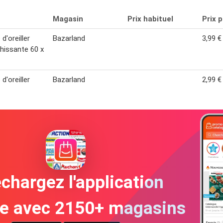
Magasin
Prix habituel
Prix 
 d'oreiller
Bazarland
3,99 €
chissante 60 x
 d'oreiller
Bazarland
2,99 €
chargez l'application
te avec 2150+ magasins