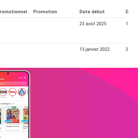
promotionnel
Promotion
Date début
Date 
23 août 2025
10 ao
13 janvier 2022
22 jan