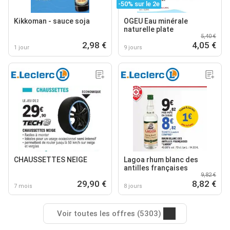
-50% sur le 2e
Kikkoman - sauce soja
OGEU Eau minérale
naturelle plate
5,40 €
2,98 €
4,05 €
1 jour
9 jours
CHAUSSETTES NEIGE
Lagoa rhum blanc des
antilles françaises
9,82 €
29,90 €
8,82 €
7 mois
8 jours
Voir toutes les offres (5303)