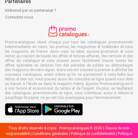
Partenaires
Intéressé par un partenariat ?
Contactez-nous
Promocatalogues réunit chaque jour tous les catalogues promotionnels
hebdomadaires en cours, les promos, les magazines et lookbooks de tous
les magasins de France. Ainsi vous ne ratez aucune promotion et vous
restez au courant de toutes les offres et bonnes affaires, des remises et des
offres du catalogue et vous pouvez aussi facilement trouver toutes les
offres spéciales ou remises lors des périodes de soldes ou déstockages
des magasins de votre région. Notre site est souvent le premier à afficher les
nouveaux catalogues, avant même qu'ils ne parviennent à votre boîte aux
lettres et bien sûr, vous pouvez aussi les consulter en ligne quand vous êtes
au travail, à l'école ou dans le magasin même. Ajoutez Promocatalogues.fr
à vos favoris et économisez du temps et de l'argent. De plus, en feuilletant
des catalogues promotionnels en ligne, vous contribuez aussi à réduire le
gaspillage de papier, ce qui est très avantageux pour l’environnement.
Tous droits réservés & copie : Promocatalogues.fr 2026 |
Clause de non-
responsabilité
|
Conditions générales
|
Politique de confidentialité
|
Politique