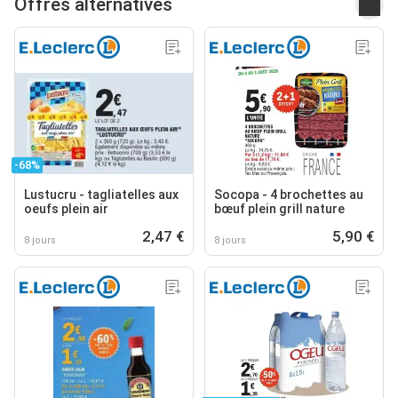
Offres alternatives
-68%
Lustucru - tagliatelles aux
Socopa - 4 brochettes au
oeufs plein air
bœuf plein grill nature
2,47 €
5,90 €
8 jours
8 jours