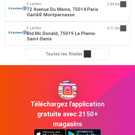
E.Leclerc
2.89 km
72 Avenue Du Maine, 75014 Paris
Gaitã© Montparnasse
E.Leclerc
4.71 km
Bld Mc Donald, 75019 La Plaine-
Saint-Denis
Toutes les filiales
Téléchargez l'application
gratuite avec 2150+
magasins