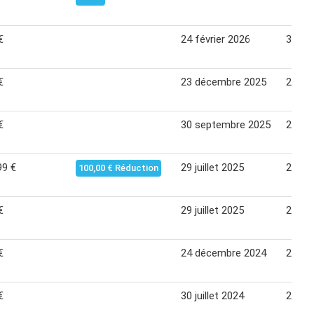
€
24 février 2026
30 ma
€
23 décembre 2025
26 jan
€
30 septembre 2025
27 oc
99 €
29 juillet 2025
25 ao
100,00 € Réduction
€
29 juillet 2025
25 ao
€
24 décembre 2024
27 jan
€
30 juillet 2024
26 ao