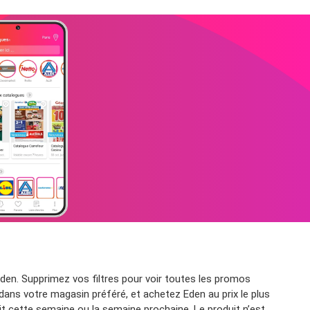
en. Supprimez vos filtres pour voir toutes les promos
 dans votre magasin préféré, et achetez Eden au prix le plus
t cette semaine ou la semaine prochaine. Le produit n’est