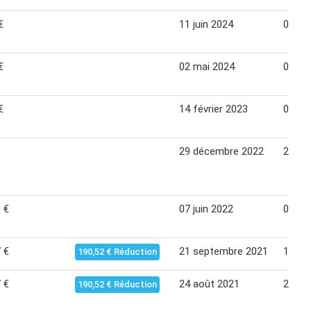
€
11 juin 2024
08 jui
€
02 mai 2024
03 jui
€
14 février 2023
06 ma
29 décembre 2022
23 jan
 €
07 juin 2022
04 jui
 €
21 septembre 2021
18 oc
190,52 € Réduction
 €
24 août 2021
20 se
190,52 € Réduction