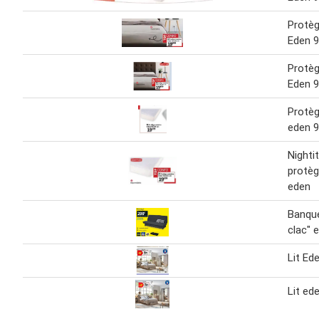
Protè
Eden 
Protè
Eden 
Protè
eden 
Nighti
protè
eden
Banquet
clac" 
Lit Ed
Lit ed