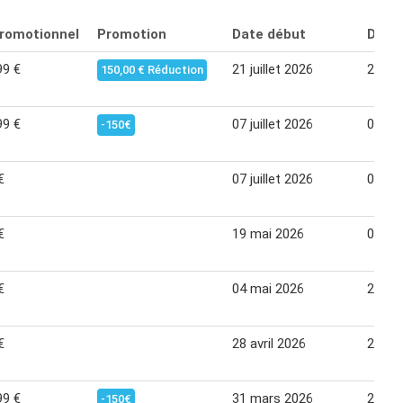
promotionnel
Promotion
Date début
Date 
99 €
21 juillet 2026
24 ao
150,00 € Réduction
99 €
07 juillet 2026
03 ao
-150€
€
07 juillet 2026
03 ao
€
19 mai 2026
08 jui
€
04 mai 2026
25 ma
€
28 avril 2026
25 ma
99 €
31 mars 2026
27 avr
-150€