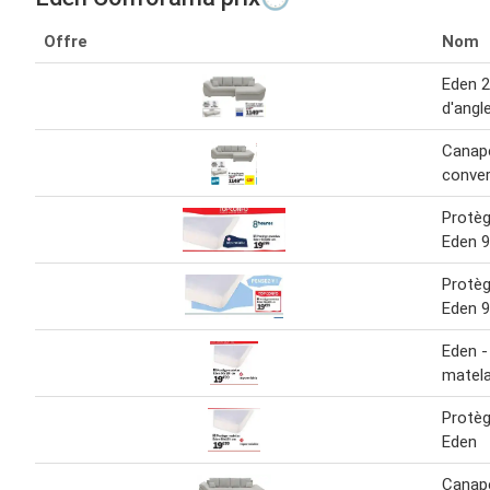
Offre
Nom
Eden 
d'angl
Canapé
conver
Protè
Eden 9
Protè
Eden 9
Eden -
matel
Protè
Eden
Canapé