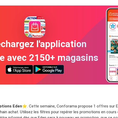
chargez l'application
te avec 2150+ magasins
otions Eden
⭐️. Cette semaine, Conforama propose 1 offres sur Ed
ain achat. Utilisez les filtres pour repérer les promotions en cours
 être informé dès que Eden sera à nouveau en promotion, que ce soi