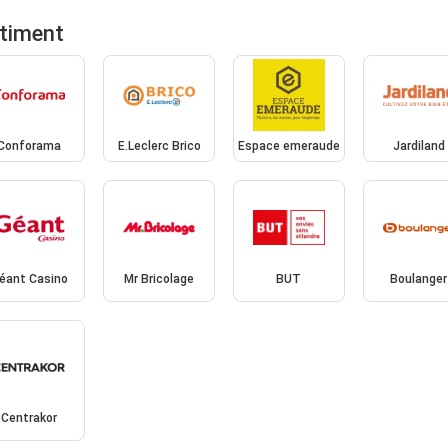
timent
Conforama
E.Leclerc Brico
Espace emeraude
Jardiland
éant Casino
Mr Bricolage
BUT
Boulanger
Centrakor