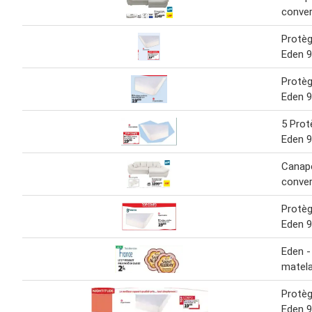
conver
Protè
Eden 9
Protè
Eden 9
5 Pro
Eden 9
Canapé
conver
Protè
Eden 9
Eden -
matel
Protè
Eden 