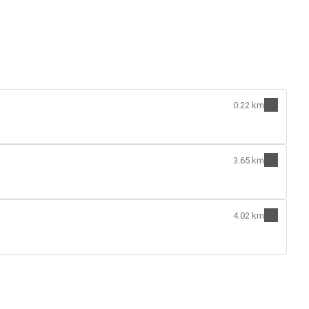
0.22 km
3.65 km
4.02 km