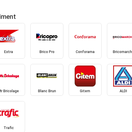
timent
Extra
Brico Pro
Conforama
Bricomarc
Mr Bricolage
Blanc Brun
Gitem
ALDI
Trafic