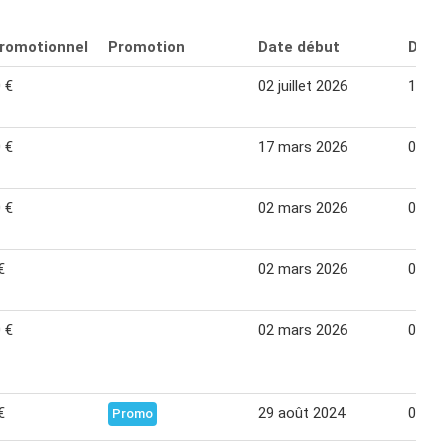
promotionnel
Promotion
Date début
Date 
 €
02 juillet 2026
11 jui
 €
17 mars 2026
04 avr
 €
02 mars 2026
04 avr
€
02 mars 2026
04 avr
 €
02 mars 2026
04 avr
€
29 août 2024
07 se
Promo