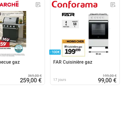
-100€
becue gaz
FAR Cuisinière gaz
369,00 €
199,00 €
259,00 €
99,00 €
17 jours