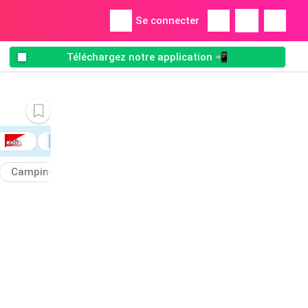
Se connecter
Téléchargez notre application 📲
Campingaz
Inox
Camping
Cuisson
Océanic