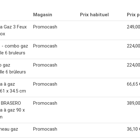
Magasin
Prix habituel
Prix 
a Gaz 3 Feux
Promocash
249,00
nox
 - combo gaz
Promocash
224,00
le 6 bruleurs
 gaz
Promocash
224,00
lle 6 brûleurs
a à gaz
Promocash
66,65 
61 x 34.5 cm
 BRASERO
Promocash
389,00
a à gaz 90 x
cm
meau gaz
Promocash
36,10 