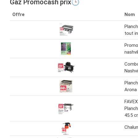
Gaz Promocash prix🕒
Offre
Nom
Planch
tout i
Promo
nashvil
Combo
Nashvi
Planch
Arona 
FAVEX
Planch
45.5 
Chalu