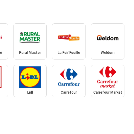
hé
Rural Master
La Foir'Fouille
Weldom
Lidl
Carrefour
Carrefour Market