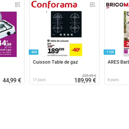
-40€
-110€
Cuisson Table de gaz
ARES Bar
229,99 €
44,99 €
189,99 €
17 jours
8 jours