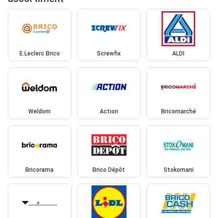
E.Leclerc Brico
Screwfix
ALDI
Weldom
Action
Bricomarché
Bricorama
Brico Dépôt
Stokomani