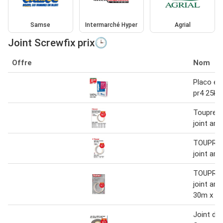
Samse
Intermarché Hyper
Agrial
Joint Screwfix prix🕒
Offre
Nom
Placo end
pr4 25kg
Toupret 
joint ar
TOUPRET
joint ar
TOUPRET
joint ar
30m x 
Joint d'é