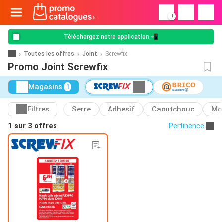
!
Téléchargez notre application 📲
Toutes les offres
Joint
Screwfix
Promo Joint Screwfix
Magasins
1
Filtres
Serre
Adhesif
Caoutchouc
Mo
1 sur
3 offres
Pertinence