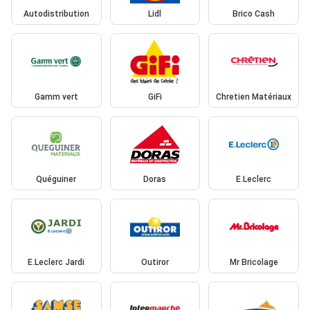
Autodistribution
Lidl
Brico Cash
Gamm vert
GiFi
Chretien Matériaux
Quéguiner
Doras
E.Leclerc
E.Leclerc Jardi
Outiror
Mr Bricolage