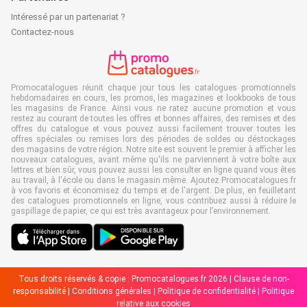
Intéressé par un partenariat ?
Contactez-nous
Promocatalogues réunit chaque jour tous les catalogues promotionnels
hebdomadaires en cours, les promos, les magazines et lookbooks de tous
les magasins de France. Ainsi vous ne ratez aucune promotion et vous
restez au courant de toutes les offres et bonnes affaires, des remises et des
offres du catalogue et vous pouvez aussi facilement trouver toutes les
offres spéciales ou remises lors des périodes de soldes ou déstockages
des magasins de votre région. Notre site est souvent le premier à afficher les
nouveaux catalogues, avant même qu'ils ne parviennent à votre boîte aux
lettres et bien sûr, vous pouvez aussi les consulter en ligne quand vous êtes
au travail, à l'école ou dans le magasin même. Ajoutez Promocatalogues.fr
à vos favoris et économisez du temps et de l'argent. De plus, en feuilletant
des catalogues promotionnels en ligne, vous contribuez aussi à réduire le
gaspillage de papier, ce qui est très avantageux pour l’environnement.
Tous droits réservés & copie : Promocatalogues.fr 2026 |
Clause de non-
responsabilité
|
Conditions générales
|
Politique de confidentialité
|
Politique
relative aux cookies