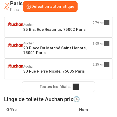
Paris
Détection automatique
Paris
0.79 km
Auchan
85 Bis, Rue Réaumur, 75002 Paris
Auchan
1.05 km
20 Place Du Marché Saint Honoré,
75001 Paris
2.25 km
Auchan
30 Rue Pierre Nicole, 75005 Paris
Toutes les filiales
Linge de toilette Auchan prix🕒
Offre
Nom