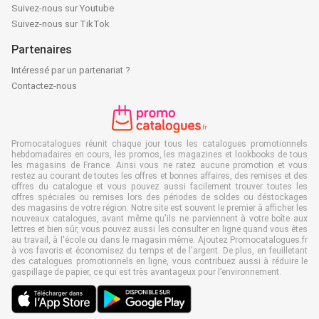
Suivez-nous sur Youtube
Suivez-nous sur TikTok
Partenaires
Intéressé par un partenariat ?
Contactez-nous
Promocatalogues réunit chaque jour tous les catalogues promotionnels
hebdomadaires en cours, les promos, les magazines et lookbooks de tous
les magasins de France. Ainsi vous ne ratez aucune promotion et vous
restez au courant de toutes les offres et bonnes affaires, des remises et des
offres du catalogue et vous pouvez aussi facilement trouver toutes les
offres spéciales ou remises lors des périodes de soldes ou déstockages
des magasins de votre région. Notre site est souvent le premier à afficher les
nouveaux catalogues, avant même qu'ils ne parviennent à votre boîte aux
lettres et bien sûr, vous pouvez aussi les consulter en ligne quand vous êtes
au travail, à l'école ou dans le magasin même. Ajoutez Promocatalogues.fr
à vos favoris et économisez du temps et de l'argent. De plus, en feuilletant
des catalogues promotionnels en ligne, vous contribuez aussi à réduire le
gaspillage de papier, ce qui est très avantageux pour l’environnement.