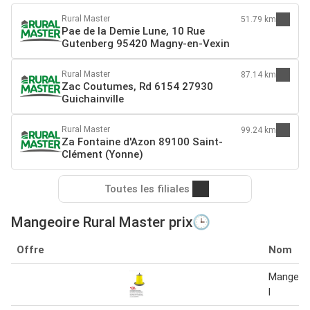
Rural Master
51.79 km
Pae de la Demie Lune, 10 Rue
Gutenberg 95420 Magny-en-Vexin
Rural Master
87.14 km
Zac Coutumes, Rd 6154 27930
Guichainville
Rural Master
99.24 km
Za Fontaine d'Azon 89100 Saint-
Clément (Yonne)
Toutes les filiales
Mangeoire Rural Master prix🕒
Offre
Nom
Mangeoir
l