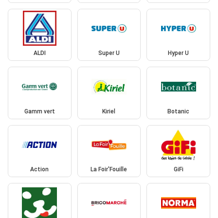
ALDI
Super U
Hyper U
Gamm vert
Kiriel
Botanic
Action
La Foir'Fouille
GiFi