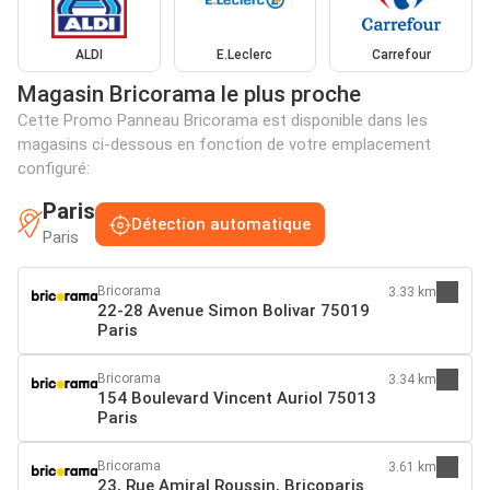
ALDI
E.Leclerc
Carrefour
Magasin Bricorama le plus proche
Cette Promo Panneau Bricorama est disponible dans les
magasins ci-dessous en fonction de votre emplacement
configuré:
Paris
Détection automatique
Paris
Bricorama
3.33 km
22-28 Avenue Simon Bolivar 75019
Paris
Bricorama
3.34 km
154 Boulevard Vincent Auriol 75013
Paris
Bricorama
3.61 km
23, Rue Amiral Roussin, Bricoparis