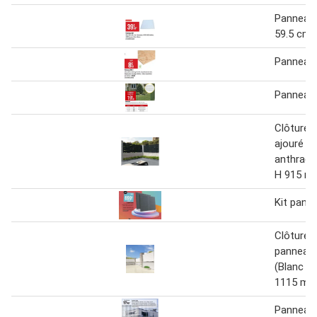
Panneau 
59.5 cm
Panneau
Panneau
Clôture 
ajouré Gr
anthraci
H 915 m
Kit panne
Clôture 
panneau 
(Blanc - 
1115 mm 
Panneau