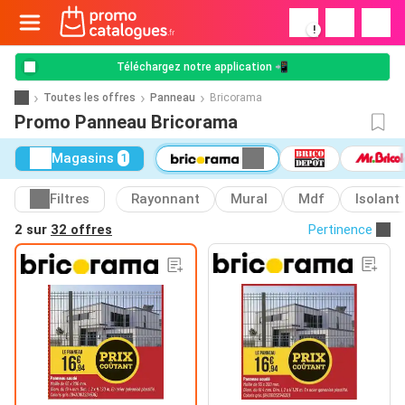
!
Téléchargez notre application 📲
Toutes les offres
Panneau
Bricorama
Promo Panneau Bricorama
Magasins
1
Filtres
Rayonnant
Mural
Mdf
Isolant
2 sur
32 offres
Pertinence