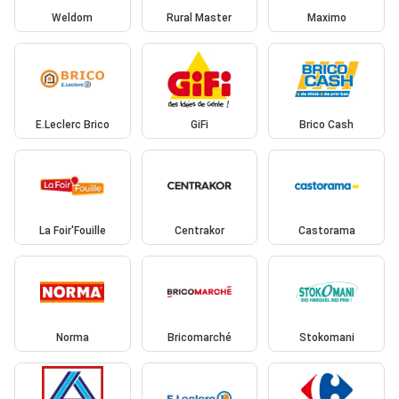
Weldom
Rural Master
Maximo
E.Leclerc Brico
GiFi
Brico Cash
La Foir'Fouille
Centrakor
Castorama
Norma
Bricomarché
Stokomani