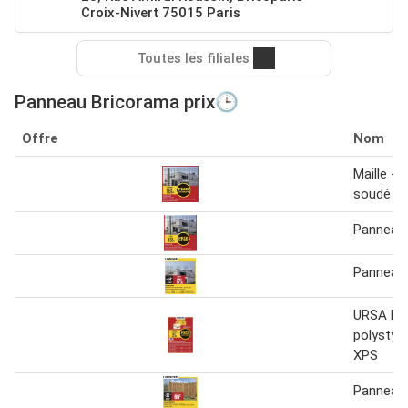
Croix-Nivert 75015 Paris
Toutes les filiales
Panneau Bricorama prix🕒
Offre
Nom
Maille -
soudé
Panneau
Panneau
URSA Pa
polystyr
XPS
Panneau 