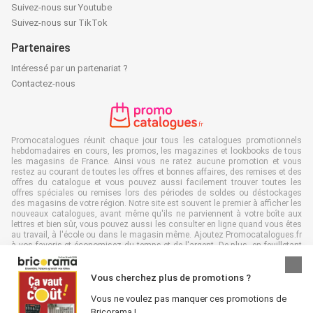
Suivez-nous sur Youtube
Suivez-nous sur TikTok
Partenaires
Intéressé par un partenariat ?
Contactez-nous
Promocatalogues réunit chaque jour tous les catalogues promotionnels
hebdomadaires en cours, les promos, les magazines et lookbooks de tous
les magasins de France. Ainsi vous ne ratez aucune promotion et vous
restez au courant de toutes les offres et bonnes affaires, des remises et des
offres du catalogue et vous pouvez aussi facilement trouver toutes les
offres spéciales ou remises lors des périodes de soldes ou déstockages
des magasins de votre région. Notre site est souvent le premier à afficher les
nouveaux catalogues, avant même qu'ils ne parviennent à votre boîte aux
lettres et bien sûr, vous pouvez aussi les consulter en ligne quand vous êtes
au travail, à l'école ou dans le magasin même. Ajoutez Promocatalogues.fr
à vos favoris et économisez du temps et de l'argent. De plus, en feuilletant
des catalogues promotionnels en ligne, vous contribuez aussi à réduire le
gaspillage de papier, ce qui est très avantageux pour l’environnement.
Vous cherchez plus de promotions ?
Vous ne voulez pas manquer ces promotions de
Bricorama !