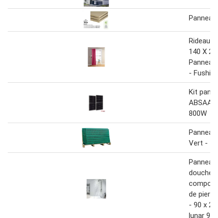
Panneau
Rideau O
140 X 26
Panneau 
- Fushia
Kit panne
ABSAAR 
800W
Panneau 
Vert - 1
Panneau 
douche 
composite
de pierre
- 90 x 21
lunar 90