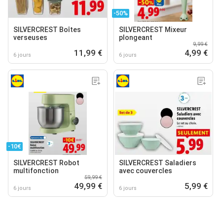
-50%
SILVERCREST Boîtes
SILVERCREST Mixeur
verseuses
plongeant
9,99 €
11,99 €
4,99 €
6 jours
6 jours
-10€
SILVERCREST Robot
SILVERCREST Saladiers
multifonction
avec couvercles
59,99 €
49,99 €
5,99 €
6 jours
6 jours