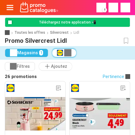
!
Téléchargez notre application 📲
Toutes les offres
Silvercrest
Lidl
Promo Silvercrest Lidl
Magasins
1
Filtres
Ajoutez
26 promotions
Pertinence