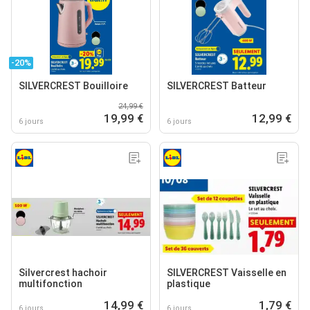
-20%
SILVERCREST Bouilloire
SILVERCREST Batteur
24,99 €
19,99 €
12,99 €
6 jours
6 jours
Silvercrest hachoir
SILVERCREST Vaisselle en
multifonction
plastique
14,99 €
1,79 €
6 jours
6 jours