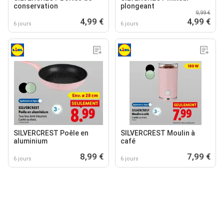
conservation
plongeant
9,99 €
4,99 €
4,99 €
6 jours
6 jours
SILVERCREST Poêle en
SILVERCREST Moulin à
aluminium
café
8,99 €
7,99 €
6 jours
6 jours