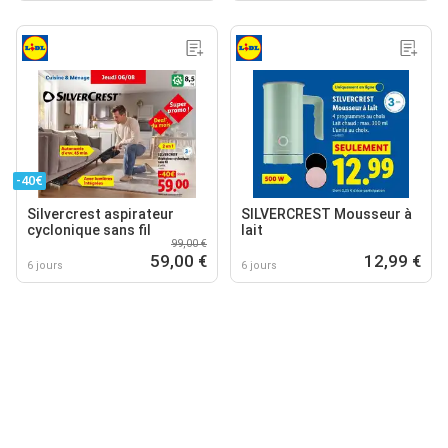
-40€
Silvercrest aspirateur
SILVERCREST Mousseur à
cyclonique sans fil
lait
99,00 €
59,00 €
12,99 €
6 jours
6 jours