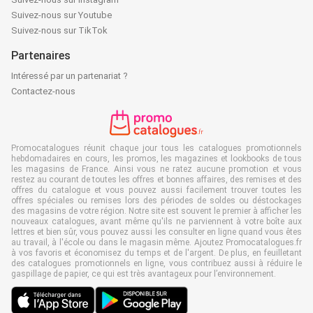
Suivez-nous sur Youtube
Suivez-nous sur TikTok
Partenaires
Intéressé par un partenariat ?
Contactez-nous
Promocatalogues réunit chaque jour tous les catalogues promotionnels
hebdomadaires en cours, les promos, les magazines et lookbooks de tous
les magasins de France. Ainsi vous ne ratez aucune promotion et vous
restez au courant de toutes les offres et bonnes affaires, des remises et des
offres du catalogue et vous pouvez aussi facilement trouver toutes les
offres spéciales ou remises lors des périodes de soldes ou déstockages
des magasins de votre région. Notre site est souvent le premier à afficher les
nouveaux catalogues, avant même qu'ils ne parviennent à votre boîte aux
lettres et bien sûr, vous pouvez aussi les consulter en ligne quand vous êtes
au travail, à l'école ou dans le magasin même. Ajoutez Promocatalogues.fr
à vos favoris et économisez du temps et de l'argent. De plus, en feuilletant
des catalogues promotionnels en ligne, vous contribuez aussi à réduire le
gaspillage de papier, ce qui est très avantageux pour l’environnement.