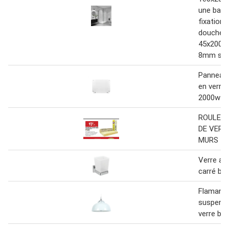
une barr
fixation,
douche p
45x200cm
8mm sec
Panneau
en verre 
2000w - 
ROULEAU
DE VERR
MURS
Verre a 
carré bla
Flamande
suspens
verre bla