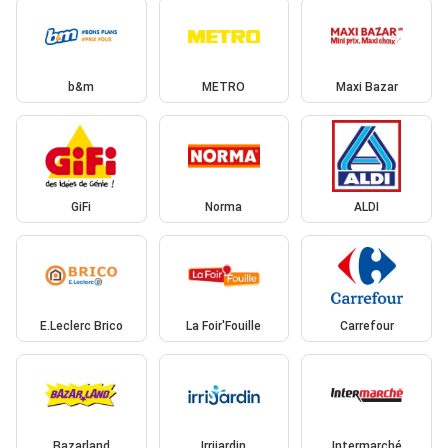
b&m
METRO
Maxi Bazar
GiFi
Norma
ALDI
E.Leclerc Brico
La Foir'Fouille
Carrefour
Bazarland
Irrijardin
Intermarché