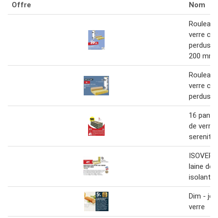
Offre
Nom
Rouleau 
verre co
perdus s
200 mm
Rouleau 
verre co
perdus 
16 panne
de verre
serenity
ISOVER R
laine de 
isolant 
Dim - joi
verre