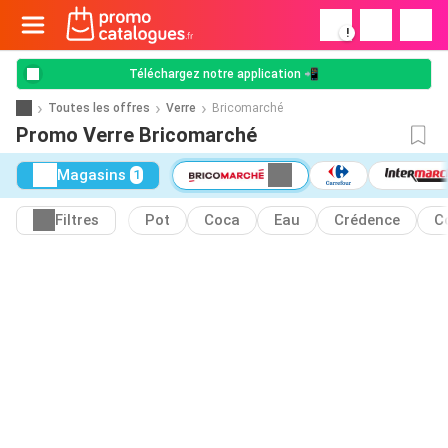
!
Téléchargez notre application 📲
Toutes les offres
Verre
Bricomarché
Promo Verre Bricomarché
Magasins
1
Filtres
Pot
Coca
Eau
Crédence
C