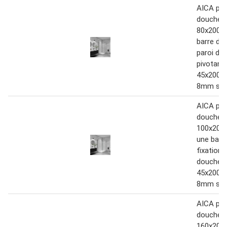
AICA par
douche à 
80x200c
barre de 
paroi de
pivotant
45x200cm
8mm sec
AICA par
douche à 
100x200
une barr
fixation,
douche p
45x200cm
8mm sec
AICA par
douche à 
160x200