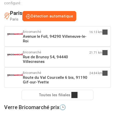
configuré:
Paris
Détection automatique
Paris
Bricomarché
16.13 km
Avenue le Foll, 94290 Villeneuve-le-
Roi
Bricomarché
21.71 km
Rue de Brunoy 54, 94440
Villecresnes
Bricomarché
24.84 km
Route du Val Courcelle 6 bis, 91190
Gif-sur-Yvette
Toutes les filiales
Verre Bricomarché prix🕒