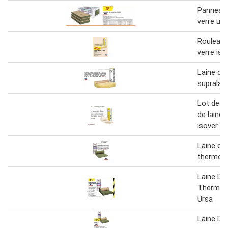
Panneau 
verre urs
Rouleau 
verre iso
Laine de 
supralai
Lot de 4
de laine 
isover
Laine de 
thermoco
Laine De
Thermoc
Ursa
Laine De