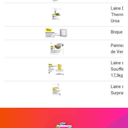
Laine De
Thermoc
Ursa
Brique d
Panneaux
de Verre
Laine de
Souffler
17,3kg
Laine de
Surpralai