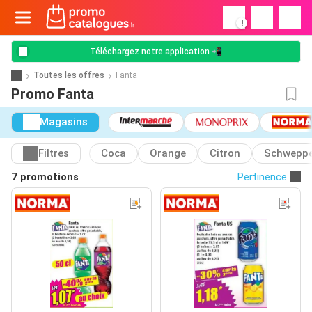
!
Téléchargez notre application 📲
Toutes les offres
Fanta
Promo Fanta
Magasins
Filtres
Coca
Orange
Citron
Schwepp
7 promotions
Pertinence