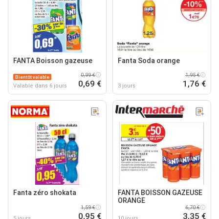
FANTA Boisson gazeuse
Fanta Soda orange
0,99 €
1,95 €
Bientôt valable
0,69 €
1,76 €
Valable dans 6 jours
3 jours
Fanta zéro shokata
FANTA BOISSON GAZEUSE
ORANGE
1,59 €
6,70 €
0,95 €
3,35 €
5 jours
10 jours