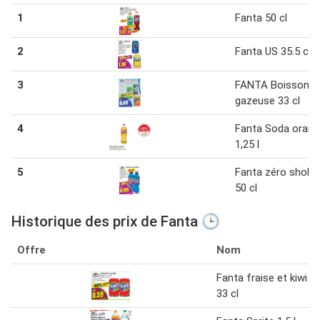
1
Fanta 50 cl
2
Fanta US 35.5 cl
3
FANTA Boisson
gazeuse 33 cl
4
Fanta Soda orang
1,25 l
5
Fanta zéro shoka
50 cl
Historique des prix de Fanta 🕒
Offre
Nom
Fanta fraise et kiwi
33 cl