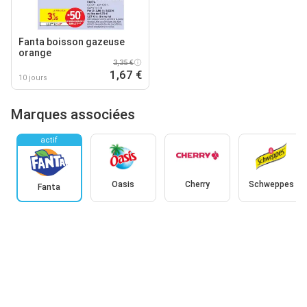
Fanta boisson gazeuse
orange
3,35 €
1,67 €
10 jours
Marques associées
actif
Oasis
Cherry
Schweppes
Fanta