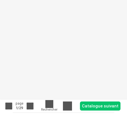
page
Catalogue suivant
1
/29
Rechercher