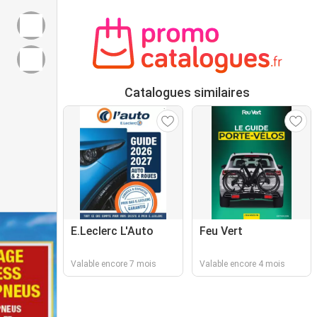
Catalogues similaires
E.Leclerc L'Auto
Feu Vert
Valable encore 7 mois
Valable encore 4 mois